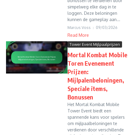
bonussen te verdienen door
simpelweg elke dag in te
loggen. Deze beloningen
kunnen de gameplay aan...
Marcus Voss
09/03/2026
Read More
Tower Event Mijlpaalprijzen
Mortal Kombat Mobile
Toren Evenement
Prijzen:
Mijlpalenbeloningen,
Speciale items,
Bonussen
Het Mortal Kombat Mobile
Tower Event biedt een
spannende kans voor spelers
om mijlpaalbeloningen te
verdienen door verschillende