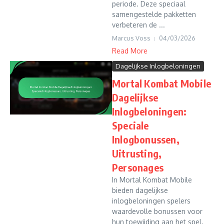
periode. Deze speciaal
samengestelde pakketten
verbeteren de ...
Marcus Voss
04/03/2026
Read More
Dagelijkse Inlogbeloningen
Mortal Kombat Mobile
Dagelijkse
Inlogbeloningen:
Speciale
Inlogbonussen,
Uitrusting,
Personages
In Mortal Kombat Mobile
bieden dagelijkse
inlogbeloningen spelers
waardevolle bonussen voor
hun toewijding aan het spel.