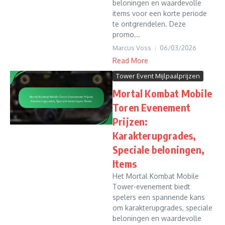
beloningen en waardevolle
items voor een korte periode
te ontgrendelen. Deze
promo...
Marcus Voss
06/03/2026
Read More
Tower Event Mijlpaalprijzen
Mortal Kombat Mobile
Toren Evenement
Prijzen:
Karakterupgrades,
Speciale beloningen,
Items
Het Mortal Kombat Mobile
Tower-evenement biedt
spelers een spannende kans
om karakterupgrades, speciale
beloningen en waardevolle