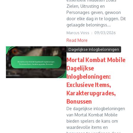
Zielen, Uitrusting en
Personages geven, gewoon
door elke dag in te loggen. Dit
gelaagde beloningss...
Marcus Voss
09/03/2026
Read More
Dagelijkse Inlogbeloningen
Mortal Kombat Mobile
Dagelijkse
Inlogbeloningen:
Exclusieve Items,
Karakterupgrades,
Bonussen
De dagelijkse inlogbeloningen
van Mortal Kombat Mobile
bieden spelers de kans om
waardevolle items en