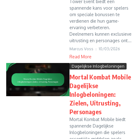
Tower Event biedt een
spannende kans voor spelers
om speciale bonussen te
verdienen die hun game-
ervaring verbeteren.
Deelnemers kunnen exclusieve
uitrusting en personages ont...
Marcus Voss
10/03/2026
Read More
Dagelijkse Inlogbeloningen
Mortal Kombat Mobile
Dagelijkse
Inlogbeloningen:
Zielen, Uitrusting,
Personages
Mortal Kombat Mobile biedt
spannende Dagelijkse
Inlogbeloningen die spelers
essentiële middelen zoals