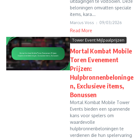
uitdagingen te voltooien. Deze
beloningen omvatten speciale
items, kara...
Marcus Voss
09/03/2026
Read More
Tower Event Mijlpaalprijzen
Mortal Kombat Mobile
Toren Evenement
Prijzen:
Hulpbronnenbeloninge
n, Exclusieve items,
Bonussen
Mortal Kombat Mobile Tower
Events bieden een spannende
kans voor spelers om
waardevolle
hulpbronnenbeloningen te
verdienen die hun spelervaring