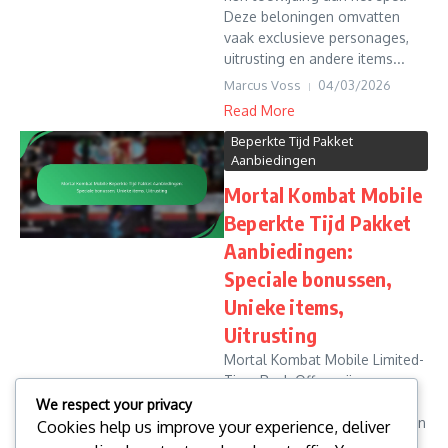
Deze beloningen omvatten
vaak exclusieve personages,
uitrusting en andere items...
Marcus Voss
04/03/2026
Read More
Beperkte Tijd Pakket
Aanbiedingen
Mortal Kombat Mobile
Beperkte Tijd Pakket
Aanbiedingen:
Speciale bonussen,
Unieke items,
Uitrusting
Mortal Kombat Mobile Limited-
Time Pack Offers zijn
exclusieve promoties die
We respect your privacy
spelers unieke items, bonussen
Cookies help us improve your experience, deliver
en uitrusting bieden voor een