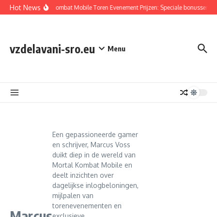
Skip to content
Hot News
Mortal Kombat Mobile Toren Evenement Prijzen: Speciale bonussen, Exc
vzdelavani-sro.eu
Menu
Een gepassioneerde gamer
en schrijver, Marcus Voss
duikt diep in de wereld van
Mortal Kombat Mobile en
deelt inzichten over
dagelijkse inlogbeloningen,
mijlpalen van
torenevenementen en
Marcus
exclusieve